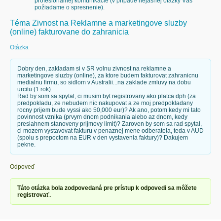
profesionálnej komunikácie (v prípade nejasnej otázky Vás
požiadame o spresnenie).
Téma Zivnost na Reklamne a marketingove sluzby
(online) fakturovane do zahranicia
Otázka
Dobry den, zakladam si v SR volnu zivnost na reklamne a
marketingove sluzby (online), za ktore budem fakturovat zahranicnu
medialnu firmu, so sidlom v Australii...na zaklade zmluvy na dobu
urcitu (1 rok).
Rad by som sa spytal, ci musim byt registrovany ako platca dph (za
predpokladu, ze nebudem nic nakupovat a ze moj predpokladany
rocny prijem bude vyssi ako 50,000 eur)? Ak ano, potom kedy mi tato
povinnost vznika (prvym dnom podnikania alebo az dnom, kedy
presiahnem stanoveny prijmovy limit)? Zaroven by som sa rad spytal,
ci mozem vystavovat fakturu v penaznej mene odberatela, teda v AUD
(spolu s prepoctom na EUR v den vystavenia faktury)? Dakujem
pekne.
Odpoveď
Táto otázka bola zodpovedaná pre prístup k odpovedi sa môžete
registrovať.