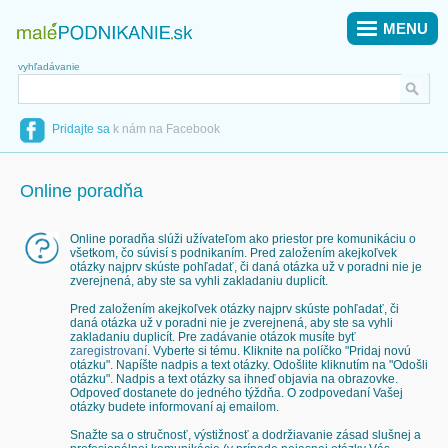
MENU
vyhľadávanie
Pridajte sa
k nám na Facebook
Online poradňa
Online poradňa slúži užívateľom ako priestor pre komunikáciu o
všetkom, čo súvisí s podnikaním. Pred založením akejkoľvek
otázky najprv skúste pohľadať, či daná otázka už v poradni nie je
zverejnená, aby ste sa vyhli zakladaniu duplicít.
Pred založením akejkoľvek otázky najprv skúste pohľadať, či
daná otázka už v poradni nie je zverejnená, aby ste sa vyhli
zakladaniu duplicít. Pre zadávanie otázok musíte byť
zaregistrovaní
. Vyberte si tému. Kliknite na políčko "Pridaj novú
otázku". Napíšte nadpis a text otázky. Odošlite kliknutím na "Odošli
otázku". Nadpis a text otázky sa ihneď objavia na obrazovke.
Odpoveď dostanete do jedného týždňa. O zodpovedaní Vašej
otázky budete informovaní aj emailom.
Snažte sa o stručnosť, výstižnosť a dodržiavanie zásad slušnej a