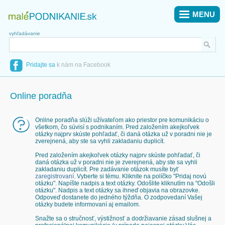
MENU
vyhľadávanie
Pridajte sa
k nám na Facebook
Online poradňa
Online poradňa slúži užívateľom ako priestor pre komunikáciu o
všetkom, čo súvisí s podnikaním. Pred založením akejkoľvek
otázky najprv skúste pohľadať, či daná otázka už v poradni nie je
zverejnená, aby ste sa vyhli zakladaniu duplicít.
Pred založením akejkoľvek otázky najprv skúste pohľadať, či
daná otázka už v poradni nie je zverejnená, aby ste sa vyhli
zakladaniu duplicít. Pre zadávanie otázok musíte byť
zaregistrovaní
. Vyberte si tému. Kliknite na políčko "Pridaj novú
otázku". Napíšte nadpis a text otázky. Odošlite kliknutím na "Odošli
otázku". Nadpis a text otázky sa ihneď objavia na obrazovke.
Odpoveď dostanete do jedného týždňa. O zodpovedaní Vašej
otázky budete informovaní aj emailom.
Snažte sa o stručnosť, výstižnosť a dodržiavanie zásad slušnej a