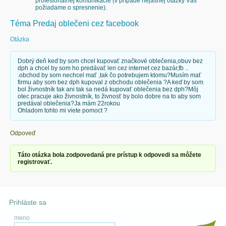
profesionálnej komunikácie (v prípade nejasnej otázky Vás
požiadame o spresnenie).
Téma Predaj oblečeni cez facebook
Otázka
Dobrý deň keď by som chcel kupovať značkové oblečenia,obuv bez
dph a chcel by som ho predávať len cez internet cez bazár,fb ..
.obchod by som nechcel mať ,tak čo potrebujem ktomu?Musím mať
firmu aby som bez dph kupoval z obchodu oblečenia ?A keď by som
bol živnostník tak ani tak sa nedá kupovať oblečenia bez dph?Môj
otec pracuje ako živnostník, to živnosť by bolo dobre na to aby som
predával oblečenia?Ja mám 22rokou
Ohladom tohto mi viete pomoct ?
Odpoveď
Táto otázka bola zodpovedaná pre prístup k odpovedi sa môžete
registrovať.
Prihláste sa
meno