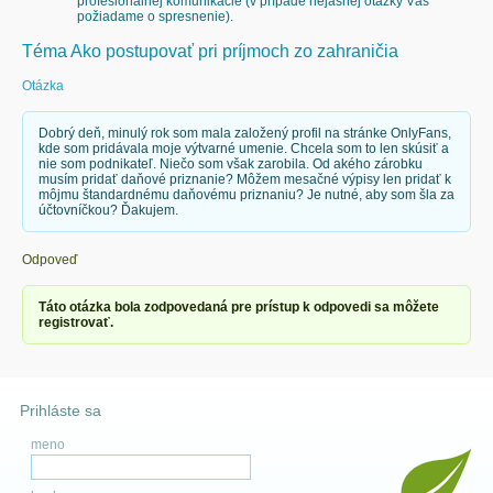
profesionálnej komunikácie (v prípade nejasnej otázky Vás
požiadame o spresnenie).
Téma Ako postupovať pri príjmoch zo zahraničia
Otázka
Dobrý deň, minulý rok som mala založený profil na stránke OnlyFans,
kde som pridávala moje výtvarné umenie. Chcela som to len skúsiť a
nie som podnikateľ. Niečo som však zarobila. Od akého zárobku
musím pridať daňové priznanie? Môžem mesačné výpisy len pridať k
môjmu štandardnému daňovému priznaniu? Je nutné, aby som šla za
účtovníčkou? Ďakujem.
Odpoveď
Táto otázka bola zodpovedaná pre prístup k odpovedi sa môžete
registrovať.
Prihláste sa
meno