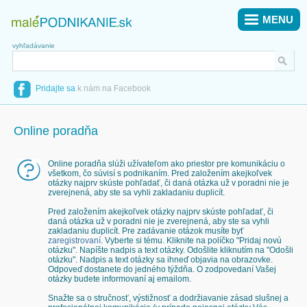
MENU
vyhľadávanie
Pridajte sa
k nám na Facebook
Online poradňa
Online poradňa slúži užívateľom ako priestor pre komunikáciu o
všetkom, čo súvisí s podnikaním. Pred založením akejkoľvek
otázky najprv skúste pohľadať, či daná otázka už v poradni nie je
zverejnená, aby ste sa vyhli zakladaniu duplicít.
Pred založením akejkoľvek otázky najprv skúste pohľadať, či
daná otázka už v poradni nie je zverejnená, aby ste sa vyhli
zakladaniu duplicít. Pre zadávanie otázok musíte byť
zaregistrovaní
. Vyberte si tému. Kliknite na políčko "Pridaj novú
otázku". Napíšte nadpis a text otázky. Odošlite kliknutím na "Odošli
otázku". Nadpis a text otázky sa ihneď objavia na obrazovke.
Odpoveď dostanete do jedného týždňa. O zodpovedaní Vašej
otázky budete informovaní aj emailom.
Snažte sa o stručnosť, výstižnosť a dodržiavanie zásad slušnej a