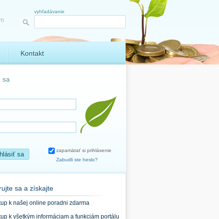
vyhľadávanie
ám
Kontakt
e sa
zapamätať si prihlásenie
ihlásiť sa
Zabudli ste heslo?
rujte sa a získajte
stup k našej online poradni zdarma
stup k všetkým informáciam a funkciám portálu