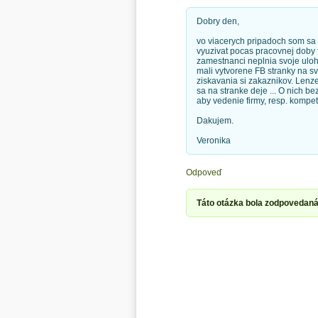
Dobry den,
vo viacerych pripadoch som sa 
vyuzivat pocas pracovnej doby 
zamestnanci neplnia svoje uloh
mali vytvorene FB stranky na sv
ziskavania si zakaznikov. Lenz
sa na stranke deje ... O nich be
aby vedenie firmy, resp. kompete
Dakujem.
Veronika
Odpoveď
Táto otázka bola zodpovedaná 