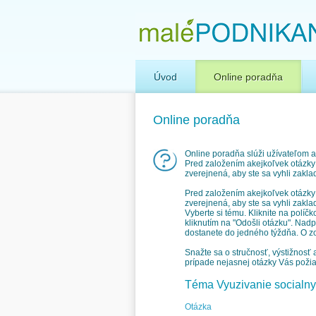
Úvod
Online poradňa
Online poradňa
Online poradňa slúži užívateľom a
Pred založením akejkoľvek otázky 
zverejnená, aby ste sa vyhli zaklad
Pred založením akejkoľvek otázky 
zverejnená, aby ste sa vyhli zakla
Vyberte si tému. Kliknite na políčk
kliknutím na "Odošli otázku". Nad
dostanete do jedného týždňa. O z
Snažte sa o stručnosť, výstižnosť
prípade nejasnej otázky Vás poži
Téma Vyuzivanie socialnyc
Otázka