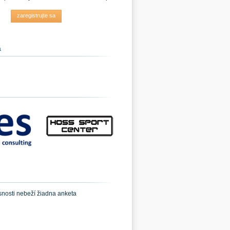
zaregistrujte sa
a
snosti nebeží žiadna anketa