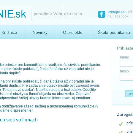
Pridajte sa
k n
na Facebook
Knižnica
Novinky
O projekte
Škola podnikania
Prihlást
meno
ko priestor pre komunikáciu o všetkom, čo súvisí s podnikaním.
najprv skúste pohľadať, či daná otázka už v poradni nie je
heslo
aniu duplicít.
najprv skúste pohľadať, či daná otázka už v poradni nie je
daniu duplicít. Pre zadávanie otázok musíte byť
zaregistrovaní
.
o "Pridaj novú otázku". Napíšte nadpis a text otázky. Odošlite
pr
pis a text otázky sa ihneď objavia na obrazovke. Odpoveď
odpovedaní Vašej otázky budete informovaní aj emailom.
 a dodržiavanie zásad slušnej a profesionálnej komunikácie (v
adame o spresnenie).
Zaregist
h sieti vo firmach
prí
prí