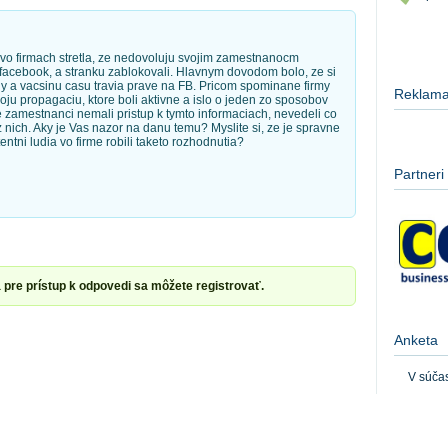
vo firmach stretla, ze nedovoluju svojim zamestnanocm
facebook, a stranku zablokovali. Hlavnym dovodom bolo, ze si
y a vacsinu casu travia prave na FB. Pricom spominane firmy
Reklam
oju propagaciu, ktore boli aktivne a islo o jeden zo sposobov
e zamestnanci nemali pristup k tymto informaciach, nevedeli co
z nich. Aky je Vas nazor na danu temu? Myslite si, ze je spravne
ntni ludia vo firme robili taketo rozhodnutia?
Partneri
pre prístup k odpovedi sa môžete registrovať.
Anketa
V súča