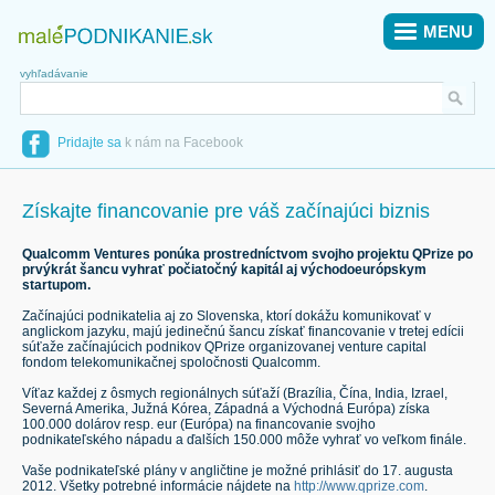
MENU
vyhľadávanie
Pridajte sa
k nám na Facebook
Získajte financovanie pre váš začínajúci biznis
Qualcomm Ventures ponúka prostredníctvom svojho projektu QPrize po
prvýkrát šancu vyhrať počiatočný kapitál aj východoeurópskym
startupom.
Začínajúci podnikatelia aj zo Slovenska, ktorí dokážu komunikovať v
anglickom jazyku, majú jedinečnú šancu získať financovanie v tretej edícii
súťaže začínajúcich podnikov QPrize organizovanej venture capital
fondom telekomunikačnej spoločnosti Qualcomm.
Víťaz každej z ôsmych regionálnych súťaží (Brazília, Čína, India, Izrael,
Severná Amerika, Južná Kórea, Západná a Východná Európa) získa
100.000 dolárov resp. eur (Európa) na financovanie svojho
podnikateľského nápadu a ďalších 150.000 môže vyhrať vo veľkom finále.
Vaše podnikateľské plány v angličtine je možné prihlásiť do 17. augusta
2012. Všetky potrebné informácie nájdete na
http://www.qprize.com
.