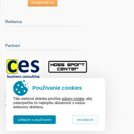
zaregistrujte sa
Reklama
Partneri
Používanie cookies
Anketa
Táto webová stránka používa
súbory cookie
, aby
zabezpečila čo najlepšiu skúsenosť s našou
V súčasnosti nebeží žiadna anketa
webovou stránkou.
súhlasím s používaním
nesúhlasím
(c) Cesta, n.o. |
Kontakt