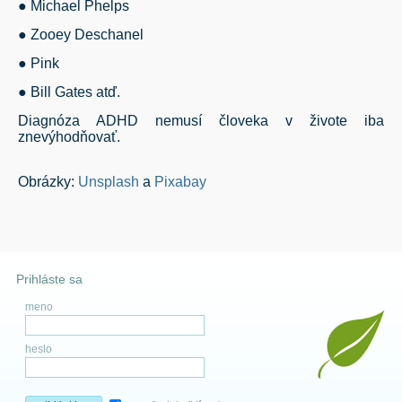
● Michael Phelps
● Zooey Deschanel
● Pink
● Bill Gates atď.
Diagnóza ADHD nemusí človeka v živote iba
znevýhodňovať.
Obrázky:
Unsplash
a
Pixabay
Prihláste sa
meno
heslo