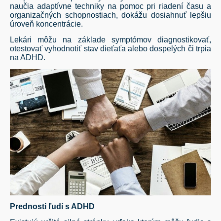
naučia adaptívne techniky na pomoc pri riadení času a
organizačných schopnostiach, dokážu dosiahnuť lepšiu
úroveň koncentrácie.
Lekári môžu na základe symptómov diagnostikovať,
otestovať vyhodnotiť stav dieťaťa alebo dospelých či trpia
na ADHD.
Prednosti ľudí s ADHD