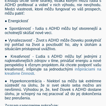
Existujú určité silné stránky, vďaka ktorým môžu ľudia s
ADHD profitovať a vidieť v nich výhodu, nie nevýhodu.
Medzi vlastnosti, ktoré môžu fungovať vo váš prospech,
môžu patriť:
● Energickosť
● Spontánnosť - ľudia s ADHD môžu byť otvorenejší a
ochotnejší skúšať nové veci.
● Vynaliezavost' - Život s ADHD môže človeku poskytnúť
iný pohľad na život a povzbudiť ho, aby k úlohám a
situáciám pristupoval uvážlivo.
● Kreatívnosť - Ľudia s ADHD môžu byť jednými z
najkreatívnejších zdrojov v tíme, prinášať energiu a nové
perspektívy k rôznym projektom. Ak chcete podporiť vašu
kreatívnosť, inšpirujte sa jednoduchými
inšpiráciami na
kreatívne činnosti
.
● Hyperkoncentrácia - Niektorí sa môžu tak extrémne
sústrediť na úlohu, že si svet okolo seba možno ani
nevšimnú. Výhodou je, že, keď človek s ADHD dostane
úlohu, je schopný na nej pracovať až do jej dokončenia
bez prerušenia.
Zoznam samozrejme pokračuje: