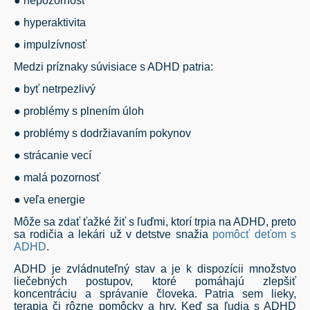
● nepozornosť
● hyperaktivita
● impulzívnosť
Medzi príznaky súvisiace s ADHD patria:
● byť netrpezlivý
● problémy s plnením úloh
● problémy s dodržiavaním pokynov
● strácanie vecí
● malá pozornosť
● veľa energie
Môže sa zdať ťažké žiť s ľuďmi, ktorí trpia na ADHD, preto
sa rodičia a lekári už v detstve snažia
pomôcť deťom s
ADHD
.
ADHD je zvládnuteľný stav a je k dispozícii množstvo
liečebných postupov, ktoré pomáhajú zlepšiť
koncentráciu a správanie človeka. Patria sem lieky,
terapia či rôzne pomôcky a hry. Keď sa ľudia s ADHD