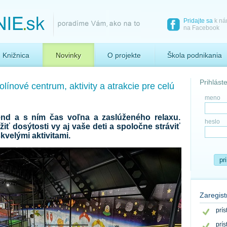
Pridajte sa
k n
na Facebook
Knižnica
Novinky
O projekte
Škola podnikania
Prihlást
línové centrum, aktivity a atrakcie pre celú
meno
end a s ním čas voľna a zaslúženého relaxu.
heslo
ť dosýtosti vy aj vaše deti a spoločne stráviť
kvelými aktivitami.
pr
Zaregist
prí
prí