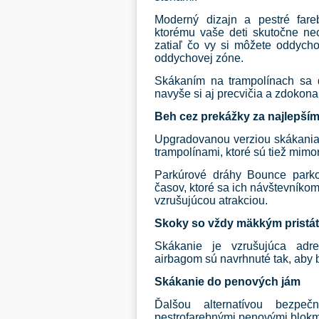
Moderný dizajn a pestré fare
ktorému vaše deti skutočne ne
zatiaľ čo vy si môžete oddychov
oddychovej zóne.
Skákaním na trampolínach sa d
navyše si aj precvičia a zdokona
Beh cez prekážky za najlepší
Upgradovanou verziou skákania 
trampolínami, ktoré sú tiež mim
Parkúrové dráhy Bounce park
časov, ktoré sa ich návštevníkom
vzrušujúcou atrakciou.
Skoky so vždy mäkkým pristá
Skákanie je vzrušujúca adr
airbagom sú navrhnuté tak, aby 
Skákanie do penových jám
Ďalšou alternatívou bezpe
pestrofarebnými penovými blokm