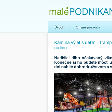
Úvod
Online poradňa
Kam na výlet s deťmi. Trampo
rodinu.
Nadišiel dlho očakávaný vík
Konečne si ho budete môcť uži
dni nabité dobrodružstvom a s