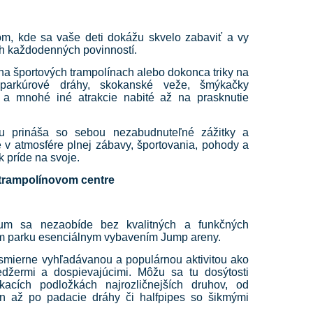
om, kde sa vaše deti dokážu skvelo zabaviť a vy
h každodenných povinností.
na športových trampolínach alebo dokonca triky na
 parkúrové dráhy, skokanské veže, šmýkačky
ok a mnohé iné atrakcie nabité až na prasknutie
ku prináša so sebou nezabudnuteľné zážitky a
 v atmosfére plnej zábavy, športovania, pohody a
k príde na svoje.
 trampolínovom centre
um sa nezaobíde bez kvalitných a funkčných
vom parku esenciálnym vybavením Jump areny.
smierne vyhľadávanou a populárnou aktivitou ako
edžermi a dospievajúcimi. Môžu sa tu dosýtosti
acích podložkách najrozličnejších druhov, od
ín až po padacie dráhy či halfpipes so šikmými