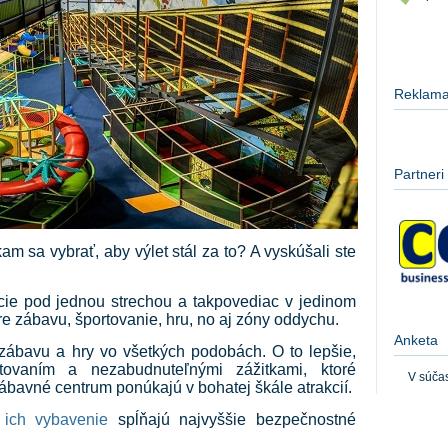
Reklam
Partneri
am sa vybrať, aby výlet stál za to? A vyskúšali ste
cie pod jednou strechou a takpovediac v jedinom
e zábavu, športovanie, hru, no aj zóny oddychu.
Anketa
zábavu a hry vo všetkých podobách. O to lepšie,
ovaním a nezabudnuteľnými zážitkami, ktoré
V súča
ábavné centrum ponúkajú v bohatej škále atrakcií.
a ich vybavenie
spĺňajú najvyššie bezpečnostné