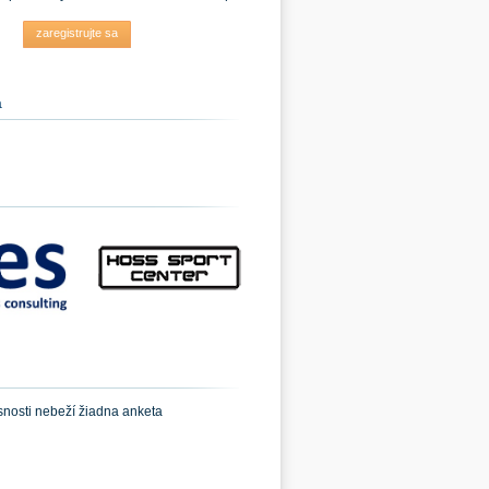
zaregistrujte sa
a
snosti nebeží žiadna anketa