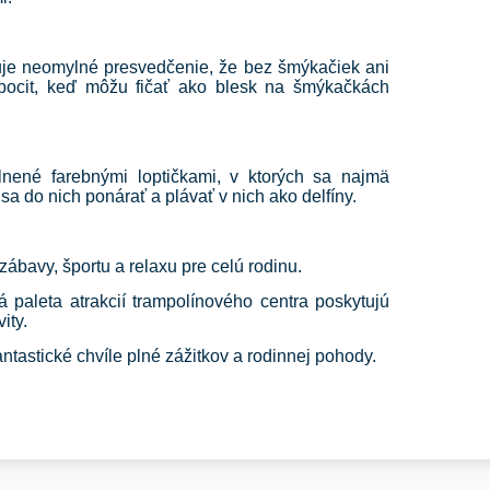
je neomylné presvedčenie, že bez šmýkačiek ani
ý pocit, keď môžu fičať ako blesk na šmýkačkách
nené farebnými loptičkami, v ktorých sa najmä
sa do nich ponárať a plávať v nich ako delfíny.
ábavy, športu a relaxu pre celú rodinu.
á paleta atrakcií trampolínového centra poskytujú
ity.
antastické chvíle plné zážitkov a rodinnej pohody.