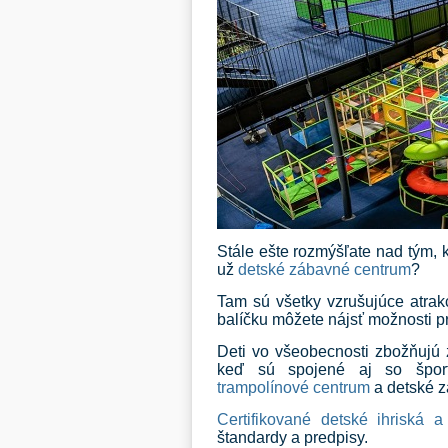
Stále ešte rozmýšľate nad tým, k
už
detské zábavné centrum
?
Tam sú všetky vzrušujúce atrak
balíčku môžete nájsť možnosti pr
Deti vo všeobecnosti zbožňujú 
keď sú spojené aj so šport
trampolínové centrum
a detské z
Certifikované detské ihriská 
štandardy a predpisy.