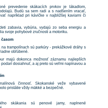
bné prevedenie skákacích prvkov je lákadlom,
odolajú. Budú sa sem radi a s nadšením vracať,
ať napríklad pri kávičke v najbližšej kaviarni či
eti zabavia, vybúria, vydajú zo seba energiu a
lia svoje pohybové zručnosti a motoriku.
m časom
na trampolínach sú parkúry - prekážkové dráhy s
oriadne obľúbené.
our majú dokonca možnosť záznamu najlepších
 podarí dosiahnuť, a aj preto sú veľmi napínavou a
tím
enalínová činnosť. Skokanské veže vybavené
bolo pristátie vždy mäkké a bezpečné.
čného skákania sú penové jamy, naplnené
i.