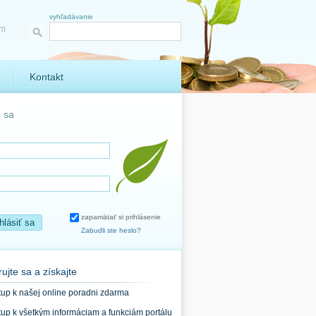
vyhľadávanie
ám
Kontakt
e sa
zapamätať si prihlásenie
ihlásiť sa
Zabudli ste heslo?
rujte sa a získajte
stup k našej online poradni zdarma
stup k všetkým informáciam a funkciám portálu