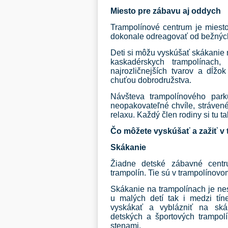
Miesto pre zábavu aj oddych
Trampolínové centrum je miest
dokonale odreagovať od bežnýc
Deti si môžu vyskúšať skákanie 
kaskadérskych trampolínach,
najrozličnejších tvarov a dĺž
chuťou dobrodružstva.
Návšteva trampolínového par
neopakovateľné chvíle, strávené
relaxu. Každý člen rodiny si tu ta
Čo môžete vyskúšať a zažiť v
Skákanie
Žiadne detské zábavné centr
trampolín. Tie sú v trampolíno
Skákanie na trampolínach je ne
u malých detí tak i medzi tín
vyskákať a vyblázniť na skák
detských a športových trampol
stenami.