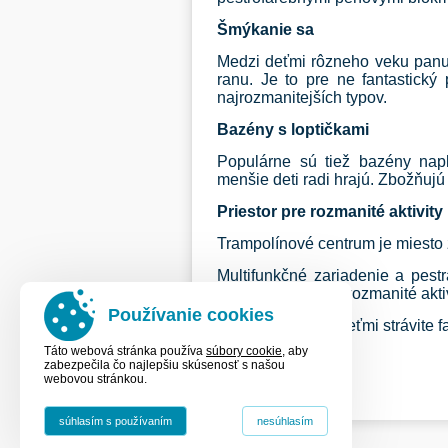
Šmýkanie sa
Medzi deťmi rôzneho veku panu
ranu. Je to pre ne fantastick
najrozmanitejších typov.
Bazény s loptičkami
Populárne sú tiež bazény napl
menšie deti radi hrajú. Zbožňujú 
Priestor pre rozmanité aktivity
Trampolínové centrum je miesto z
Multifunkčné zariadenie a pestr
široký priestor pre rozmanité aktiv
Používanie cookies
Veríme, že tam s deťmi strávite f
Táto webová stránka používa
súbory cookie
, aby
zabezpečila čo najlepšiu skúsenosť s našou
webovou stránkou.
súhlasím s používaním
nesúhlasím
(c) Cesta, n.o. |
Kontakt