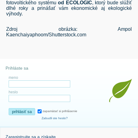
fotovoltického systému
od ECOLOGIC
, ktorý bude slúžiť
dlhé roky a prinášať vám ekonomické aj ekologické
výhody.
Zdroj obrázka: Ampol
Kaenchaiyaphoom/Shutterstock.com
Prihláste sa
meno
heslo
prihlásiť sa
zapamätať si prihlásenie
Zabudli ste heslo?
Zaregistrujte sa a získajte