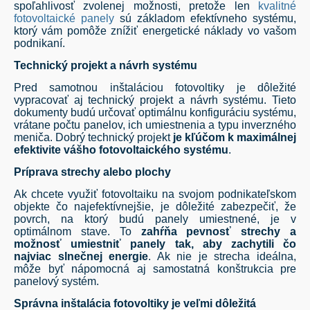
spoľahlivosť zvolenej možnosti, pretože len
kvalitné
fotovoltaické panely
sú základom efektívneho systému,
ktorý vám pomôže znížiť energetické náklady vo vašom
podnikaní.
Technický projekt a návrh systému
Pred samotnou inštaláciou fotovoltiky je dôležité
vypracovať aj technický projekt a návrh systému. Tieto
dokumenty budú určovať optimálnu konfiguráciu systému,
vrátane počtu panelov, ich umiestnenia a typu inverzného
meniča. Dobrý technický projekt
je kľúčom k maximálnej
efektivite vášho fotovoltaického systému
.
Príprava strechy alebo plochy
Ak chcete využiť fotovoltaiku na svojom podnikateľskom
objekte čo najefektívnejšie, je dôležité zabezpečiť, že
povrch, na ktorý budú panely umiestnené, je v
optimálnom stave. To
zahŕňa pevnosť strechy a
možnosť umiestniť panely tak, aby zachytili čo
najviac slnečnej energie
. Ak nie je strecha ideálna,
môže byť nápomocná aj samostatná konštrukcia pre
panelový systém.
Správna inštalácia fotovoltiky je veľmi dôležitá