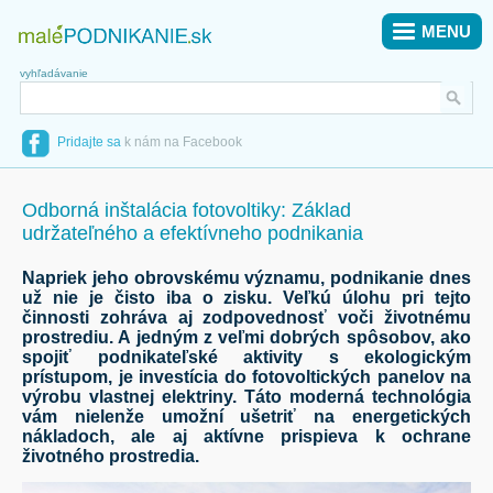
MENU
vyhľadávanie
Pridajte sa
k nám na Facebook
Odborná inštalácia fotovoltiky: Základ
udržateľného a efektívneho podnikania
Napriek jeho obrovskému významu, podnikanie dnes
už nie je čisto iba o zisku. Veľkú úlohu pri tejto
činnosti zohráva aj zodpovednosť voči životnému
prostrediu. A jedným z veľmi dobrých spôsobov, ako
spojiť podnikateľské aktivity s ekologickým
prístupom, je investícia do fotovoltických panelov na
výrobu vlastnej elektriny. Táto moderná technológia
vám nielenže umožní ušetriť na energetických
nákladoch, ale aj aktívne prispieva k ochrane
životného prostredia.