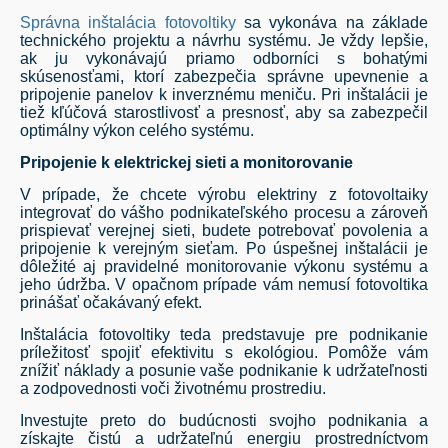
Správna inštalácia fotovoltiky
sa vykonáva na základe
technického projektu a návrhu systému. Je vždy lepšie,
ak ju vykonávajú priamo odborníci s bohatými
skúsenosťami, ktorí zabezpečia správne upevnenie a
pripojenie panelov k inverznému meniču. Pri inštalácii je
tiež kľúčová starostlivosť a presnosť, aby sa zabezpečil
optimálny výkon celého systému.
Pripojenie k elektrickej sieti a monitorovanie
V prípade, že chcete výrobu elektriny z fotovoltaiky
integrovať do vášho podnikateľského procesu a zároveň
prispievať verejnej sieti, budete potrebovať povolenia a
pripojenie k verejným sieťam. Po úspešnej inštalácii je
dôležité aj pravidelné monitorovanie výkonu systému a
jeho údržba. V opačnom prípade vám nemusí fotovoltika
prinášať očakávaný efekt.
Inštalácia fotovoltiky teda predstavuje pre podnikanie
príležitosť spojiť efektivitu s ekológiou. Pomôže vám
znížiť náklady a posunie vaše podnikanie k udržateľnosti
a zodpovednosti voči životnému prostrediu.
Investujte preto do budúcnosti svojho podnikania a
získajte čistú a udržateľnú energiu prostredníctvom