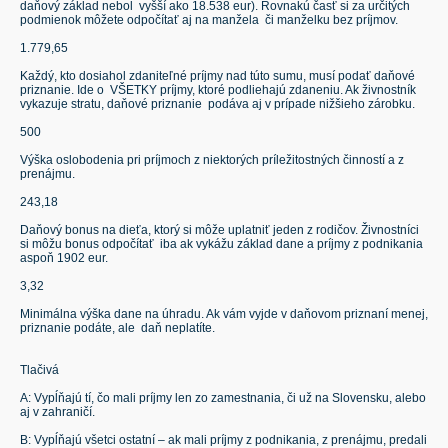
daňový základ nebol
vyšší ako 18.538 eur). Rovnakú časť si za určitých
podmienok môžete odpočítať aj na manžela
či manželku bez príjmov.
1.779,65
Každý, kto dosiahol zdaniteľné príjmy nad túto sumu, musí podať daňové
priznanie. Ide o
VŠETKY príjmy, ktoré podliehajú zdaneniu. Ak živnostník
vykazuje stratu, daňové priznanie
podáva aj v prípade nižšieho zárobku.
500
Výška oslobodenia pri príjmoch z niektorých príležitostných činností a z
prenájmu.
243,18
Daňový bonus na dieťa, ktorý si môže uplatniť jeden z rodičov. Živnostníci
si môžu bonus odpočítať
iba ak vykážu základ dane a príjmy z podnikania
aspoň 1902 eur.
3,32
Minimálna výška dane na úhradu. Ak vám vyjde v daňovom priznaní menej,
priznanie podáte, ale
daň neplatíte.
Tlačivá
A: Vypĺňajú tí, čo mali príjmy len zo zamestnania, či už na Slovensku, alebo
aj v zahraničí.
B: Vypĺňajú všetci ostatní – ak mali príjmy z podnikania, z prenájmu, predali