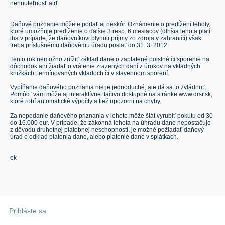
nehnuteľnosť atď.
Daňové priznanie môžete podať aj neskôr. Oznámenie o predĺžení lehoty,
ktoré umožňuje predĺženie o ďalšie 3 resp. 6 mesiacov (dlhšia lehota platí
iba v prípade, že daňovníkovi plynuli príjmy zo zdroja v zahraničí) však
treba príslušnému daňovému úradu poslať do 31. 3. 2012.
Tento rok nemožno znížiť základ dane o zaplatené poistné či sporenie na
dôchodok ani žiadať o vrátenie zrazených daní z úrokov na vkladných
knižkách, termínovaných vkladoch či v stavebnom sporení.
Vypĺňanie daňového priznania nie je jednoduché, ale dá sa to zvládnuť.
Pomôcť vám môže aj interaktívne tlačivo dostupné na stránke www.drsr.sk,
ktoré robí automatické výpočty a tiež upozorní na chyby.
Za nepodanie daňového priznania v lehote môže štát vyrubiť pokutu od 30
do 16.000 eur. V prípade, že zákonná lehota na úhradu dane nepostačuje
z dôvodu druhotnej platobnej neschopnosti, je možné požiadať daňový
úrad o odklad platenia dane, alebo platenie dane v splátkach.
ek
Prihláste sa