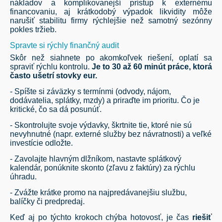
nákladov a komplikovanejší prístup k externému
financovaniu, aj krátkodobý výpadok likvidity môže
narušiť stabilitu firmy rýchlejšie než samotný sezónny
pokles tržieb.
Spravte si rýchly finančný audit
Skôr než siahnete po akomkoľvek riešení, oplatí sa
spraviť rýchlu kontrolu.
Je to 30 až 60 minút práce, ktorá
č
asto ušetrí stovky eur.
- Spíšte si záväzky s termínmi (odvody, nájom,
dodávatelia, splátky, mzdy) a priraďte im prioritu. Čo je
kritické, čo sa dá posunúť.
- Skontrolujte svoje výdavky, škrtnite tie, ktoré nie sú
nevyhnutné (napr. externé služby bez návratnosti) a veľké
investície odložte.
- Zavolajte hlavným dlžníkom, nastavte splátkový
kalendár, ponúknite skonto (zľavu z faktúry) za rýchlu
úhradu.
- Zvážte krátke promo na najpredávanejšiu službu,
balíčky či predpredaj.
Keď aj po týchto krokoch chýba hotovosť, je čas
riešiť