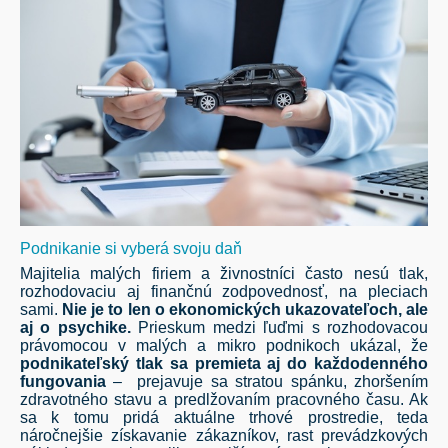
Podnikanie si vyberá svoju daň
Majitelia malých firiem a živnostníci často nesú tlak,
rozhodovaciu aj finančnú zodpovednosť, na pleciach
sami.
Nie je to len o ekonomických ukazovateľoch, ale
aj o psychike.
Prieskum medzi ľuďmi s rozhodovacou
právomocou v malých a mikro podnikoch ukázal, že
podnikateľský tlak sa premieta aj do každodenn
ého
fungovania
– prejavuje sa stratou spánku, zhoršením
zdravotného stavu a predlžovaním pracovného času. Ak
sa k tomu pridá aktuálne trhové prostredie, teda
náročnejšie získavanie zákazníkov, rast prevádzkových