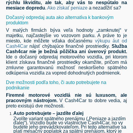
rýchlu likviditu, ale tak, aby vás to nespútalo na
mesiace dopredu
.
Ako získať peniaze
a nezadĺžiť sa?
Dočasný odpredaj auta ako alternatíva k bankovým
produktom
V malých firmách býva veľa hodnoty „zamknutej“ v
majetku, najčastejšie vo vozovom parku. A práve to je
miesto, kde môžete vďaka dočasnému
výkupu áut od
Cash4Car
nájsť chýbajúce finančné prostriedky.
Služba
Cash4car nie je bežná pôžička ani úverový produkt.
Ide o dočasný odpredaj motorového vozidla, pri ktorom
klient získava finančné prostriedky okamžite, pričom má
zmluvne garantovanú možnosť neskoršieho spätného
odkúpenia vozidla za vopred dohodnutých podmienok.
Dve možnosti podľa toho, či auto potrebujete na
podnikanie
Firemn
é motorov
é vozidlá nie sú luxusom, ale
pracovným nástrojom.
V Cash4Car to dobre vedia, aj
preto existujú dve možnosti.
Auto potrebujete – jazdíte ďalej
Zvolíte variant spätného prenájmu („Peniaze a jazdím
ďalej“). Vozidlo bude vo vlastníctve Cash4Car, no vy
budete jeho prevádzkovateľom. Pri tejto alternatíve sa
platí mesačný poplatok za spätný prenájom, ktorý je