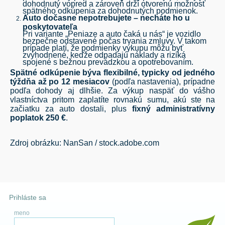
dohodnutý vopred a zároveň drží otvorenú možnosť
spätného odkúpenia za dohodnutých podmienok.
Auto dočasne nepotrebujete – necháte ho u
poskytovateľa
Pri variante „Peniaze a auto čaká u nás“ je vozidlo
bezpečne odstavené počas trvania zmluvy. V takom
prípade platí, že podmienky výkupu môžu byť
zvýhodnené, keďže odpadajú náklady a riziká
spojené s bežnou prevádzkou a opotrebovaním.
Spätn
é odkúpenie býva flexibiln
é, typicky od jedn
ého
týždňa až po 12 mesiacov
(podľa nastavenia), prípadne
podľa dohody aj dlhšie. Za výkup naspäť do vášho
vlastníctva pritom zaplatíte rovnakú sumu, akú ste na
začiatku za auto dostali, plus
fixný
administratívny
poplatok 250
€
.
Zdroj obrázku: NanSan / stock.adobe.com
Prihláste sa
meno