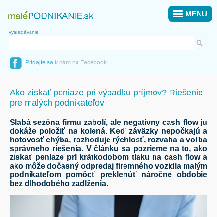
MENU
vyhľadávanie
Pridajte sa
k nám na Facebook
Ako získať peniaze pri výpadku príjmov? Riešenie
pre malých podnikateľov
Slabá sezóna firmu zabolí, ale negatívny cash flow ju
dokáže položiť na kolená. Keď záväzky nepočkajú a
hotovosť chýba, rozhoduje rýchlosť, rozvaha a voľba
správneho riešenia. V článku sa pozrieme na to, ako
získať peniaze pri krátkodobom tlaku na cash flow a
ako môže dočasný odpredaj firemného vozidla malým
podnikateľom pomôcť preklenúť náročné obdobie
bez dlhodobého zadlženia.